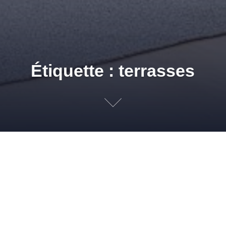
Étiquette : terrasses
Astuce Jardin : Esth
12 AVRIL 2011
ADMIN
REVÊTEMENTS DE SOLS
,
TERRASSES ET
JARDINS
BEAU GAZON
,
BELLE PELOUSE
,
DÉCORATION
,
DÉCORATION
JARDIN
,
DÉCORATIONS DE JARDIN
,
EMBELLIR JARDIN
,
EMBELLIR TERRASSE
,
GAZON
,
GAZON VERT
,
IMITATION GAZON
,
IMITATION JARDIN
,
IMITATION
PELOUSE
,
INSTALLATION PELOUSE SYNTHÉTIQUE
,
INSTALLER GAZON
,
INSTALLER PELOUSE
,
INSTALLER PELOUSE SYNTHÉTIQUE
,
JARDIN
,
JARDINS
,