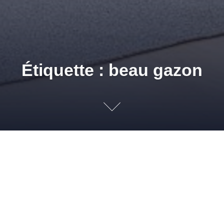
Étiquette : beau gazon
Astuce Jardin : Esth
12 AVRIL 2011
ADMIN
REVÊTEMENTS DE SOLS
,
TERRASSES ET
JARDINS
BEAU GAZON
,
BELLE PELOUSE
,
DÉCORATION
,
DÉCORATION
JARDIN
,
DÉCORATIONS DE JARDIN
,
EMBELLIR JARDIN
,
EMBELLIR TERRASSE
,
GAZON
,
GAZON VERT
,
IMITATION GAZON
,
IMITATION JARDIN
,
IMITATION
PELOUSE
,
INSTALLATION PELOUSE SYNTHÉTIQUE
,
INSTALLER GAZON
,
INSTALLER PELOUSE
,
INSTALLER PELOUSE SYNTHÉTIQUE
,
JARDIN
,
JARDINS
,