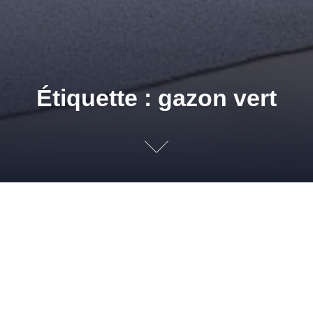
Étiquette : gazon vert
Astuce Jardin : Esth
12 AVRIL 2011
ADMIN
REVÊTEMENTS DE SOLS
,
TERRASSES ET
JARDINS
BEAU GAZON
,
BELLE PELOUSE
,
DÉCORATION
,
DÉCORATION
JARDIN
,
DÉCORATIONS DE JARDIN
,
EMBELLIR JARDIN
,
EMBELLIR TERRASSE
,
GAZON
,
GAZON VERT
,
IMITATION GAZON
,
IMITATION JARDIN
,
IMITATION
PELOUSE
,
INSTALLATION PELOUSE SYNTHÉTIQUE
,
INSTALLER GAZON
,
INSTALLER PELOUSE
,
INSTALLER PELOUSE SYNTHÉTIQUE
,
JARDIN
,
JARDINS
,