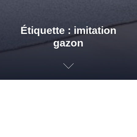
Étiquette : imitation
gazon
Astuce Jardin : Esth
12 AVRIL 2011
ADMIN
REVÊTEMENTS DE SOLS
,
TERRASSES ET
JARDINS
BEAU GAZON
,
BELLE PELOUSE
,
DÉCORATION
,
DÉCORATION
JARDIN
,
DÉCORATIONS DE JARDIN
,
EMBELLIR JARDIN
,
EMBELLIR TERRASSE
,
GAZON
,
GAZON VERT
,
IMITATION GAZON
,
IMITATION JARDIN
,
IMITATION
PELOUSE
,
INSTALLATION PELOUSE SYNTHÉTIQUE
,
INSTALLER GAZON
,
INSTALLER PELOUSE
,
INSTALLER PELOUSE SYNTHÉTIQUE
,
JARDIN
,
JARDINS
,