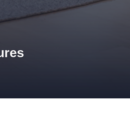
ures
O-DÉCO
,
COMBINAISON COULEUR
,
COULEURS
,
DÉCO
,