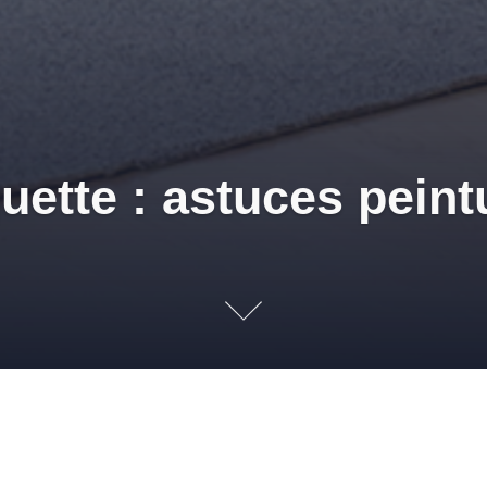
quette : astuces peint
,
TRUCS ET ASTUCES
ASTUCE DÉCO
,
ASTUCES PEINTURES
,
BRIC