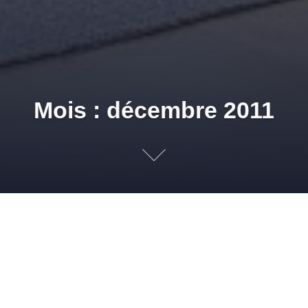
Mois : décembre 2011
Le tapis ou l
30 DÉCEMBRE 2011
ADMIN
REVÊTEMENTS DE SOLS
,
TAPIS
REVÊTEMENT SOL
,
SOLMUR DISTRIBUTION
,
TAPIS
,
TAPIS CONTEMPORAIN
,
TAPIS HAUT DE GAMME
A chaque pièce son tapis… Elément de décoration
incontournable, le tapis s’adapte à chaque pièce. Couleur,