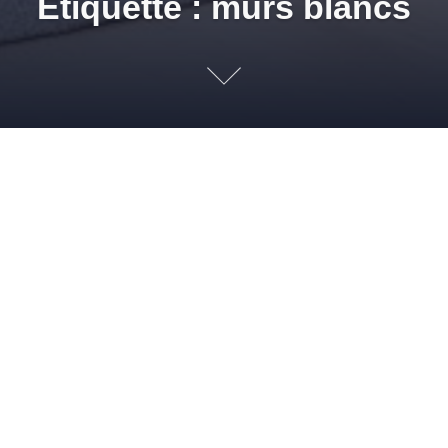
Étiquette : murs blancs
Avec des murs blancs, la d
29 DÉCEMBRE 2011
ADMIN
DÉCORATION
,
PEINTURES
,
TENDANCES
AGRANDIR UNE PIÈCE
,
AMBIANCE COLORÉE
,
DÉCO
,
DÉCORATION
,
IDÉE
DÉCO
,
MURS BLANCS
,
PEINDRE DES MURS EN BLANC
,
PEINTURE BLANCHE
,
PIA
GAZIL
,
PIÈCE BLANCHE
,
SOLMUR DISTRIBUTION
La déco peut aussi passer par des murs blancs ! Voici nos
conseils… Vous n’avez ni le temps ni l’envie de revoir
l’intégralité de votre intérieur? Pourtant vous trouvez que les
murs blancs font un peu vides et froids ? Rien de plus simple :
changez de déco ! Tableau, objets design, vases, tapis, des
[…]