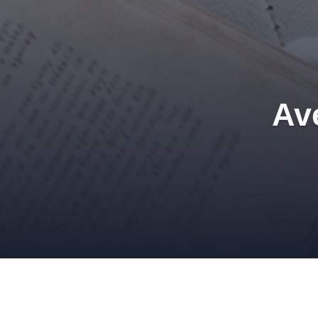
Av
29 DÉCEMBRE 2011
ADMIN
DÉCORATION
,
PEINTURES
EN BLANC
,
PEINTURE BLANCHE
,
PIA GAZIL
,
PIÈCE BLANCHE
,
SO