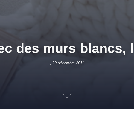
ec des murs blancs, l
, 29 décembre 2011
,
TENDANCES
AGRANDIR UNE PIÈCE
,
AMBIANCE COLORÉE
,
DÉCO
LMUR DISTRIBUTION