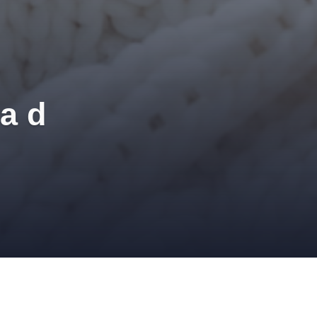
a d
,
DÉCORATION
,
IDÉE DÉCO
,
MURS BLANCS
,
PEINDRE DES MURS