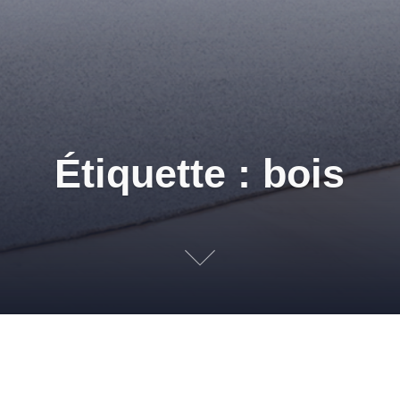
Étiquette : bois
d Project 2012 : conseils
 DE SOLS
BOIS
,
CHÊNE
,
FRISE
,
ISOLATION ACOUSTIQUE
,
MAGAS