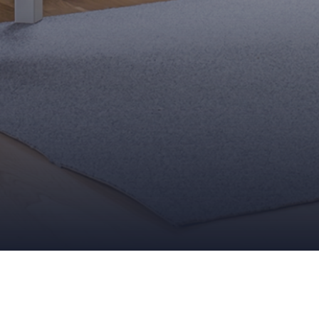
Parquet flottant Udiwoo
13 DÉCEMBRE 2011
ADMIN
PARQUETS
,
REVÊTEMENTS