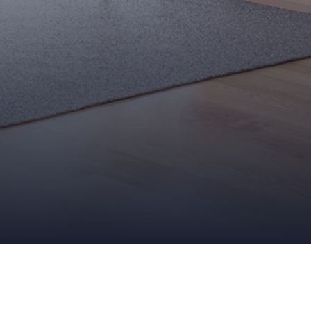
 par Solmur Distribution
IN SOLMUR DISTRIBUTION
,
MAISON
,
MONOLAME
,
PARQUET