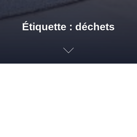
Étiquette : déchets
Traitement des d
18 JUILLET 2012
ADMIN
BRICO ÉCO
,
NEWS PG & SD
,
TRUCS ET
ASTUCES
BRICOLAGE
,
BUTY DÉCHETS SPÉCIAUX
,
COLLES
,
COLLES
ACRYLIQUES
,
COLLES PRIMAIRES ACCROCHAGE
,
DÉCHETS
,
DÉCHETS
INDUSTRIELS
,
DESTRUCTION DÉCHETS
,
ENLÈVEMENT DÉCHETS
,
REVÊTEMENTS
,
SOLMUR DISTRIBUTION
,
TRAITEMENT DES DÉCHETS
,
VAULX-
EN-VELIN
,
VILLEURBANNE
Dans le respect de leurs RSE respectives (Responsabilité
Sociale de l’Entreprise), l’entreprise Solmur Distribution et BDS