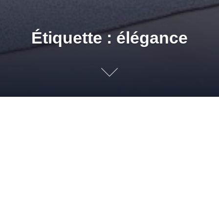
Étiquette : élégance
Une chambre toute en
rondeur pour davantage de
douceur
28 OCTOBRE 2011
ADMIN
TENDANCES
AMÉNAGEMENT
,
BRICO
,
BRICOLAGE
,
CHAMBRE
,
CONFORT
,
DÉCO
,
DÉCORATION
,
ÉLÉGANCE
,
MAISON
,
TENDANCES
Pour faire de votre chambre un cocon où l’on aime se
retrouver, se reposer et lâcher prise, nous vous suggérons