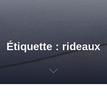
Étiquette : rideaux
pour bien démarrer
,
REVÊTEMENTS MURAUX
,
TAPIS
,
TEXTURES À PEINDRE
,
TRUCS ET 