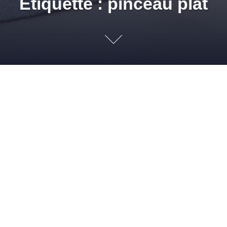
Étiquette : pinceau plat
Comment choisir le bon mat
8 JUIN 2011
ADMIN
REVÊTEMENTS DE SOLS
BRICOLAGE
,
LYON
,
MAGASINS
,
OUTIL DE PEINTURE
,
PIA GAZIL
,
PINCEAU
,
PINCEAU PLAT
,
PINCEAU
ROND
,
RELIEF
,
RHÔNE
,
ROULEAU
,
SOLMUR DISTRIBUTION
,
TRAVAUX
,
VILLEURBANNE
Il est très facile de s’emmêler les pinceaux lorsqu’il s’agit de
choisir son matériel de peinture. Il existe presqu’autant d’outils
de peinture qu’il existe de peintures. Entre les brosses plates,
les pinceaux, les rouleaux en mousse, à poils, les camions de
peintre, les spatules et autres accessoires nécessaires à
l’apprenti-peintre, il devient presque impossible de […]