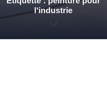
Étiquette : peinture pour
l’industrie
Peinture industrielle : Pia
Gazil le spécialiste !
26 FÉVRIER 2013
ADMIN
INDUSTRIE
,
PEINTURES
PEINTURE
INDUSTRIE
,
PEINTURE INDUSTRIELLE
,
PEINTURE POUR L'INDUSTRIE
,
SPÉCIALISTE PEINTURE INDUSTRIELLE
Dans le domaine de la s’assurer d’acheter un produit adapté et
de qualité. Produit Pia Gazil pour de la peinture industrielle
Protection de la personne : combinaisons, masques, visière,
bague fake rolex for sale de maintien, filtres, lunettes et
surlunettes, gants, chaussures de sécurité, crème protectrice
pour main et visage, films de protection. Masquage : papier