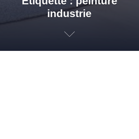
Étiquette : peinture
industrie
Peinture industrielle : Pia
Gazil le spécialiste !
26 FÉVRIER 2013
ADMIN
INDUSTRIE
,
PEINTURES
PEINTURE
INDUSTRIE
,
PEINTURE INDUSTRIELLE
,
PEINTURE POUR L'INDUSTRIE
,
SPÉCIALISTE PEINTURE INDUSTRIELLE
Dans le domaine de la s’assurer d’acheter un produit adapté et
de qualité. Produit Pia Gazil pour de la peinture industrielle
Protection de la personne : combinaisons, masques, visière,
bague fake rolex for sale de maintien, filtres, lunettes et
surlunettes, gants, chaussures de sécurité, crème protectrice
pour main et visage, films de protection. Masquage : papier