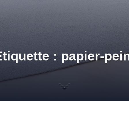
tiquette : papier-pei
int de la rentr
S MURAUX
,
TENDANCES
DÉCORATION
,
MUR
,
PAPIER-PEINT
,
PEIN