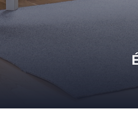
É
Les tendances papier pe
25 AOÛT 2011
ADMIN
PAPIERS PEINTS
,
REVÊTEMENT