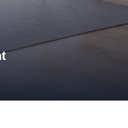
nt
TURE
,
PIA GAZIL
,
POP ART
,
SOLMUR DISTRIBUTION
,
TENDANCE
,