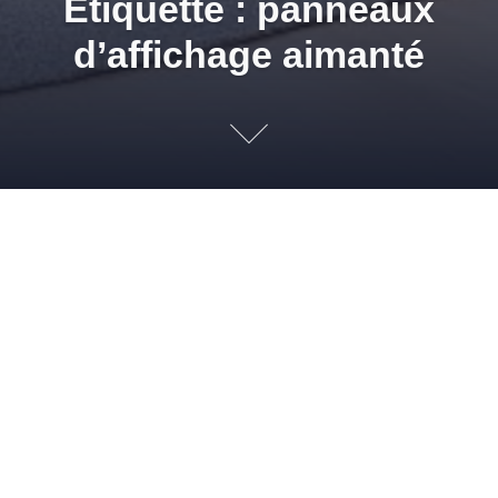
Étiquette : panneaux
d’affichage aimanté
Peinture magn
18 MAI 2011
ADMIN
BÂTIMENT
,
DÉCORATION
,
PEINTURES
,
REVÊTEMENTS DE SOLS
CHAMBRE D'ENFANT
,
PANNEAUX D'AFFICHAGE
AIMANTÉ
,
PEINTURE
,
PEINTURE AIMANTÉE
,
PEINTURE MAGIQUE
,
PEINTURE
MAGNÉTIQUE
,
PERSONNALISER MAISON
,
PIA GAZIL
,
TENDANCE
Finis clous, perceuses, marteaux ! Avec la peinture
magnétique, vos vœux les plus fous deviennent enfin réalité.
Également appelée « peinture aimantée », la peinture
magnétique est composée de particules métalliques
permettant de transformer n’importe quelle surface en
supports aimantés. Murs, portes, plafonds, tableaux… tous