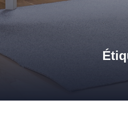
Étiq
5 bonnes raisons dadop
11 MAI 2011
ADMIN
MOQUETTES
,
REVÊTEMENTS DE 