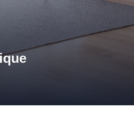
tique
IDÉRAPANT
,
FIBRES TEXTILES
,
ISOLANT ACOUSTIQUE
,
ISOLANT