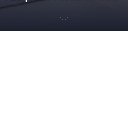
Astuce d
7 AOÛT 2012
ADMIN
TRUCS ET ASTUCES
BRICOLAGE
,
DÉCO
MEUBLES
,
DÉCORATION
,
DÉCORATION INTÉRIEURE
,
ÉCLAIRCIR BOIS
,
MEUBLES
,
REVÊTEMENT SOL
Cette semaine, nous vous proposons une nouvelle astuce de
décoration d’intérieur, répondant peut-être à l’un de vos
besoins : nos techniques pour éclaircir le bois, que cela soit
pour un meuble ou un revêtement sol ou mur. Comment
procéder ? Avec de l’eau de javel : idéale pour décolorer et
blanchir le pin par exemple […]
Read more