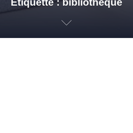
Étiquette : bibliothèque
D
22 MARS 2012
ADMIN
PAPIERS PEINTS
,
REVÊTEMENTS MURAUX
,
TRUCS ET ASTUCES
BIBLIOTHÈQUE
,
BUREAU
,
CADRES
,
COULOIR
,
HALL
D'ENTRÉE
,
JEUX DE LUMIÈRES
,
MAGASIN SOLMUR DISTRIBUTION
,
MIROIRS
,
REVÊTEMENT MUR
,
SOLMUR DISTRIBUTION
,
STICKERS
Le hall d’entrée est la première impression que vous offrez de
vous et de votre style de vie à vos invités et proches. Même si
on l’oublie trop souvent, le hall d’entrée est donc un endroit
plaisant à décorer, aux enjeux esthétiques intéressants car
trop souvent peu exploité… Comment mettre en valeur ce type
d’espace […]