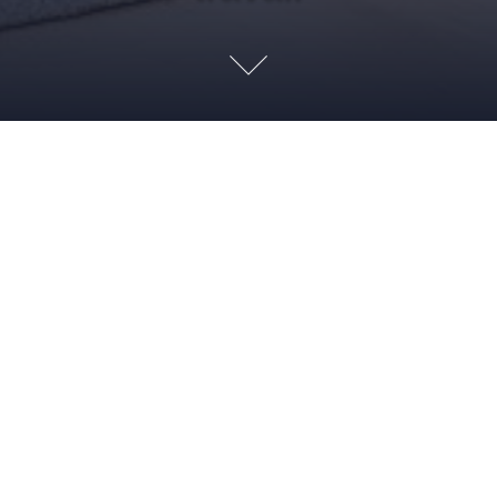
V
14 OCTOBRE 2011
ADMIN
NEWS PG & SD
,
TRUCS ET ASTUCES
BRICOLAGE
,
PEINTURE
,
PIA GAZIL
,
PROMOTION PEINTURE
,
PROMOTION PIA
GAZIL
,
TENUE DE BRICOLAGE
,
TENUE DE TRAVAIL
,
VÊTEMENTS
Du 15 octobre au 30 novembre 2011, PIA Gazil vous propose
tout un ensemble de promotions portant sur le blanc et les
vêtements pratiques à porter lorsque l’on fait des travaux chez
soi, comme des travaux de peinture par exemple. Quels sont
les articles concernés ? Veste blanche à 9.60€ HT Pantalon
blanc à 9.60€ […]
Read more