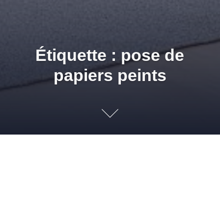
Étiquette : pose de
papiers peints
Promotion Solmur
Distribution : colles QUELYD
pour papiers peints
13 FÉVRIER 2012
ADMIN
BRICO ÉCO
,
NEWS PG & SD
,
PAPIERS
PEINTS
,
REVÊTEMENTS MURAUX
COLLE
,
COLLE AMYLACÉE
,
COLLE