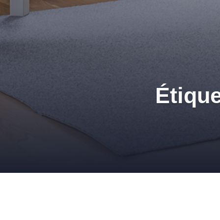
Étique
Nouvelle collection de 
8 FÉVRIER 2012
ADMIN
PAPIERS PEINTS
,
REVÊTEMEN