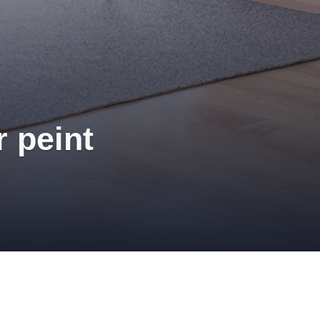
r peint
r B
TIMUR
,
PRESTIMUR BÂTIMENT
,
PROMOTION SOLMUR