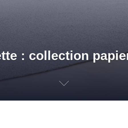
tte : collection papie
papiers peints – Prestimu
TS MURAUX
COLLECTION PAPIER PEINT
,
PAPIERS PEINTS
,
PRES