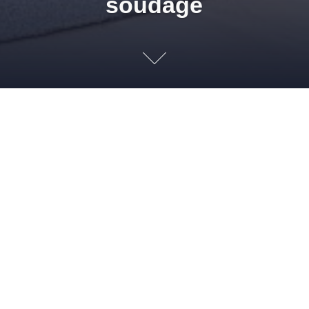
soudage
Soudures
22 FÉVRIER 2012
ADMIN
NEWS PG & SD
ARASEUR
,
BUSE DE
SOUDAGE
,
BUSE RONDE
,
CORDONS DE SOUDURE
,
FER À SOUDER
,
GOUGE À
RAINURER
,
PROMOTION SOLMUR DISTRIBUTION
,
RÉSISTANCE
,
SOLMUR
DISTRIBUTION
,
SOUDURE À CHAUD
Du 1er mars au 30 avril 2012, votre magasin Solmur
Distribution à Villeurbanne vous invite à découvrir cette
incroyable promotion sur le matériel de soudure à chaud : La
valise à souder « Essentiels » qui comprend : 1 fer à souder
HG 2300 EM 1 résistance de rechange 1 buse de soudage 1
buse ronde ø […]