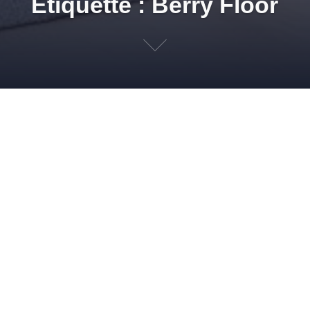
Étiquette : Berry Floor
D
15 JUIN 2011
ADMIN
NEWS PG & SD
BEAULIEU INTERNATIONAL
GROUP
,
BERRY FLOOR
,
BERRYLOC
,
LABEL
,
LYON
,
MAGASINS
,
PEFC
,
QUALITÉ
SUPÉRIEURE
,
REVÊTEMENT
,
REVÊTEMENTS SOLS
,
RHÔNE
,
SOLMUR
DISTRIBUTION
,
STRATIFIÉ
,
VILLEURBANNE
Beaulieu International Group est une nouvelle structure créée
en 2005 réunissant un certain nombre des membres de la
famille De Clerk, fondateur du groupe Beaulieu. La filiale Berry
Floor Group, dirigée par Luc De Clerck, active dans le
segment de l’industrie du revêtement du sol, rejoint le nouveau
et puissant groupe commun d’entreprises. Berry Floor […]