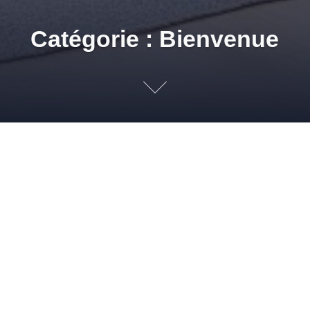
Catégorie : Bienvenue
Bienvenue sur le nouveau
blog de Pia Gazil et Solmur
Distribution !
12 AVRIL 2011
ADMIN
BIENVENUE
BLOG BRICOLAGE
,
BLOG
PEINTURE
,
BRICOLAGE
,
PARTENAIRES
,
PEINTURE
,
PIA GAZIL
,
SOLMUR
DISTRIBUTION
Bienvenue sur le blog de Pia Gazil et Solmur Distribution, les
partenaires de vos projets ! Pia Gazil, le plus important
spécialiste indépendant peinture de la région Rhône-Alpes et