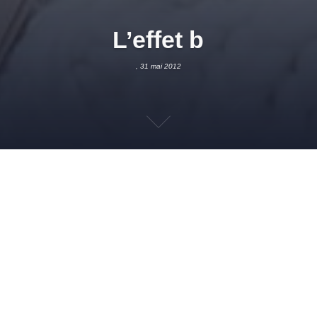
L’effet b
, 31 mai 2012
31 MAI 2012
ADMIN
TENDANCES
BÉTON
,
BÉTON CIRÉ
,
CIMENT
,
COLOR BLOCK
,
CUISINE
,
DÉCORATION
,
JARDIN
,
MOBILIER
,
REVÊTEMENT MUR
,
REVÊTEMENT SOL
,
SALLE DE BAIN
,
TENDANCE
,
TENDANCES DÉCO
,
TERRASSE
Follow
On l’adore pour son
esprit design brut
ultra tendance et
l’élégance qu’il confère à une pièce à vivre lorsqu’il est utilisé