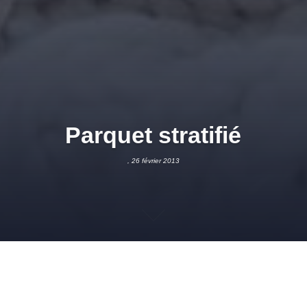
Parquet stratifié
, 26 février 2013
26 FÉVRIER 2013
ADMIN
REVÊTEMENTS DE SOLS
,
STRATIFIÉS
PARQUET STRATIFIÉ
,
POSE PARQUET STRATIFIÉ
,
SOL STRATIFIÉ
,
STRATIFIÉ
Follow